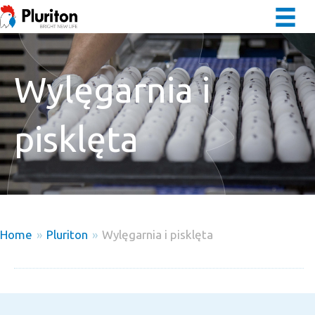
Wylęgarnia i
pisklęta
Home
»
Pluriton
»
Wylęgarnia i pisklęta