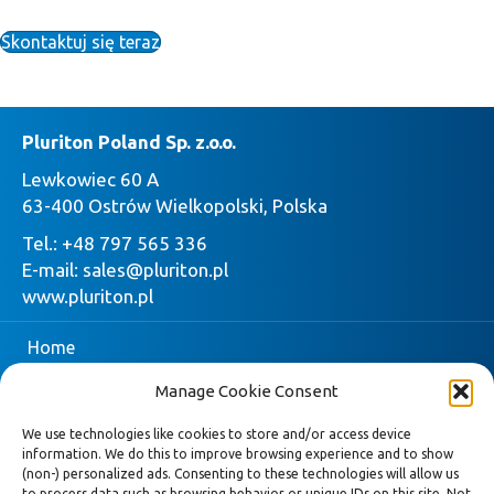
Skontaktuj się teraz
Pluriton Poland Sp. z.o.o.
Lewkowiec 60 A
63-400 Ostrów Wielkopolski, Polska
Tel.:
+48 797 565 336
E-mail:
sales@pluriton.pl
www.pluriton.pl
Home
Manage Cookie Consent
O firmie
We use technologies like cookies to store and/or access device
Pluriton
information. We do this to improve browsing experience and to show
(non-) personalized ads. Consenting to these technologies will allow us
Zapytaj o ofertę
to process data such as browsing behavior or unique IDs on this site. Not